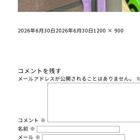
投
フ
2026年6月30日
2026年6月30日
1200 × 900
稿
ル
日:
サ
イ
ズ
コメントを残す
メールアドレスが公開されることはありません。
コメント
※
名前
※
メール
※