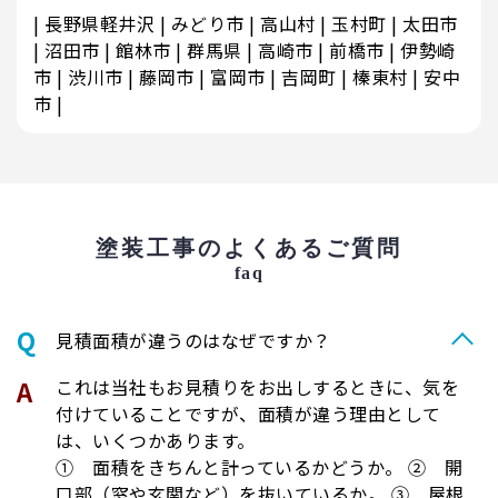
長野県軽井沢
みどり市
高山村
玉村町
太田市
沼田市
館林市
群馬県
高崎市
前橋市
伊勢崎
市
渋川市
藤岡市
富岡市
吉岡町
榛東村
安中
市
塗装工事のよくあるご質問
faq
⾒積⾯積が違うのはなぜですか？
これは当社もお見積りをお出しするときに、気を
付けていることですが、面積が違う理由として
は、いくつかあります。
① 面積をきちんと計っているかどうか。 ② 開
口部（窓や玄関など）を抜いているか。 ③ 屋根