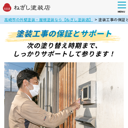
tog
nav
MENU
Skip
>
高崎市の外壁塗装・屋根塗装なら【ねぎし塗装店】
塗装工事の保証
to
main
塗装工事の保証とサポート
content
次の塗り替え時期まで、
しっかりサポートして参ります！