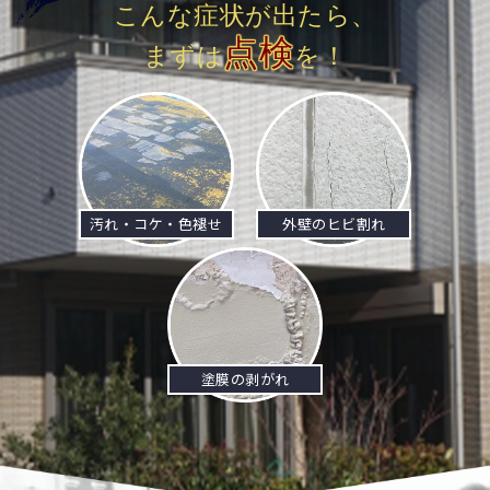
こんな症状が出たら、
点検
まずは
を！
汚れ・コケ・色褪せ
外壁のヒビ割れ
塗膜の剥がれ