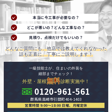
本当に今工事が必要なの？
どこが悪いの？どんな工事なの？
見積り、点検だけでもいいの？
どんなご質問にも、他店では教えてくれなかった
話も正直に、丁寧にご説明します！
一級技能士が、住まいの外装を
細部までチェック！
無料
外壁・屋根
診断実施中！
0120-961-561
群馬県高崎市引間町404-1403
営業時間 9:00〜18:00 日曜、月曜定休