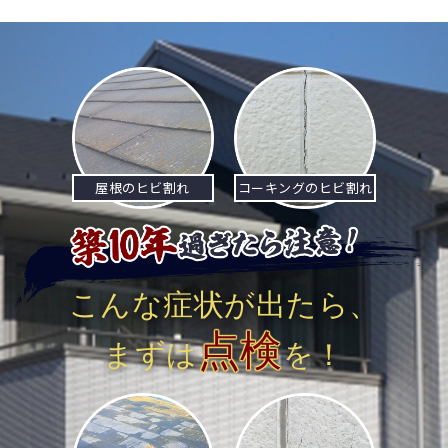
ナ
ビ
ゲ
ー
シ
屋根のヒビ割れ
コーキングのヒビ割れ
ョ
ン
こんな症状が出たら、
点検
まずは
を！