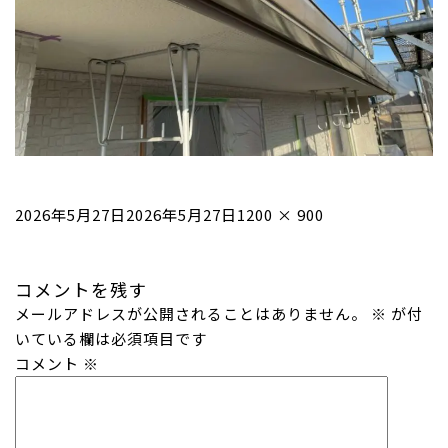
投
フ
2026年5月27日
2026年5月27日
1200 × 900
稿
ル
日:
サ
コメントを残す
イ
メールアドレスが公開されることはありません。
ズ
※
が付
いている欄は必須項目です
コメント
※