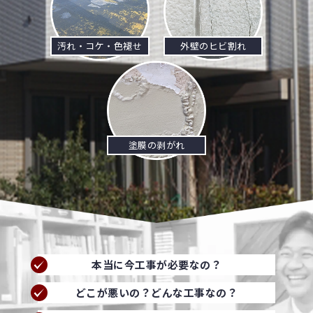
汚れ・コケ・色褪せ
外壁のヒビ割れ
塗膜の剥がれ
本当に今工事が必要なの？
どこが悪いの？どんな工事なの？