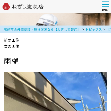
tog
nav
MENU
Skip
to
main
>
>
高崎市の外壁塗装・屋根塗装なら【ねぎし塗装店】
トピックス
【
content
前の画像
次の画像
雨樋