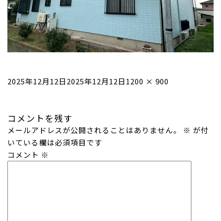
投
フ
2025年12月12日
2025年12月12日
1200 × 900
稿
ル
日:
サ
コメントを残す
イ
メールアドレスが公開されることはありません。
ズ
※
が付
いている欄は必須項目です
コメント
※