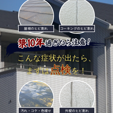
ビ
ゲ
ー
屋根のヒビ割れ
コーキングのヒビ割れ
シ
ョ
ン
こんな症状が出たら、
点検
まずは
を！
汚れ・コケ・色褪せ
外壁のヒビ割れ