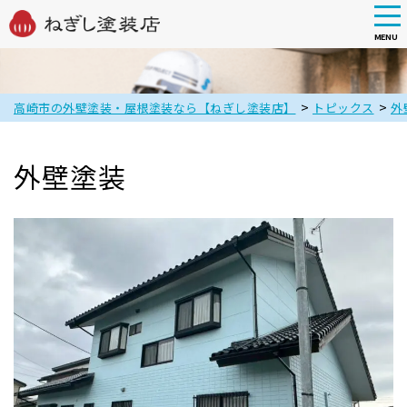
tog
nav
MENU
Skip
to
main
>
>
高崎市の外壁塗装・屋根塗装なら【ねぎし塗装店】
トピックス
外
content
外壁塗装