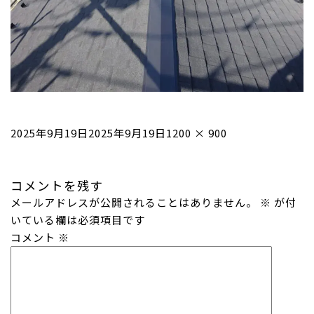
投
フ
2025年9月19日
2025年9月19日
1200 × 900
稿
ル
日:
サ
コメントを残す
イ
メールアドレスが公開されることはありません。
ズ
※
が付
いている欄は必須項目です
コメント
※