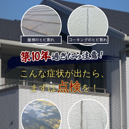
ビ
ゲ
ー
屋根のヒビ割れ
コーキングのヒビ割れ
シ
ョ
ン
こんな症状が出たら、
点検
まずは
を！