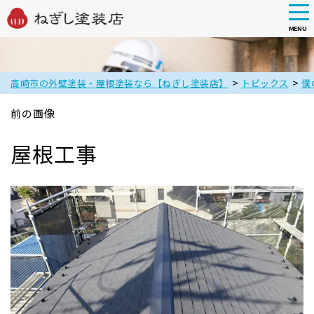
tog
nav
MENU
Skip
to
main
>
>
高崎市の外壁塗装・屋根塗装なら【ねぎし塗装店】
トピックス
僕
content
前の画像
屋根工事