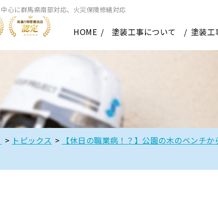
を中心に群馬県南部対応、火災保険修繕対応
HOME
塗装工事について
塗装工
】
>
トピックス
>
【休日の職業病！？】公園の木のベンチか