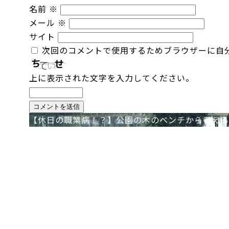
名前
※
メール
※
サイト
次回のコメントで使用するためブラウザーに自
上に表示された文字を入力してください。
投
【休日の職業病！？】公園の木のベンチから考える
稿
ナ
ビ