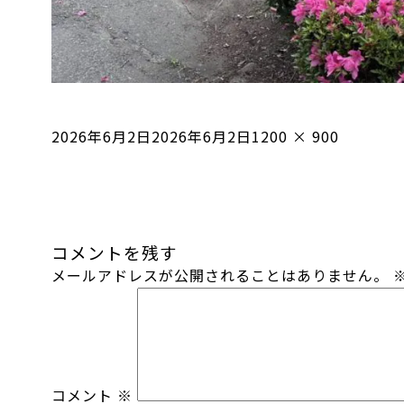
投
フ
2026年6月2日
2026年6月2日
1200 × 900
稿
ル
日:
サ
イ
ズ
コメントを残す
メールアドレスが公開されることはありません。
コメント
※