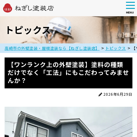
tog
nav
MENU
Skip
to
トピックス
main
content
>
>
高崎市の外壁塗装・屋根塗装なら【ねぎし塗装店】
トピックス
【
【ワンランク上の外壁塗装】塗料の種類
だけでなく「工法」にもこだわってみませ
んか？
2026年6月29日