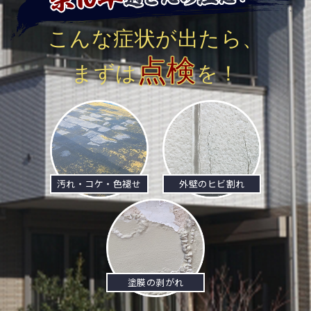
こんな症状が出たら、
点検
まずは
を！
汚れ・コケ・色褪せ
外壁のヒビ割れ
塗膜の剥がれ