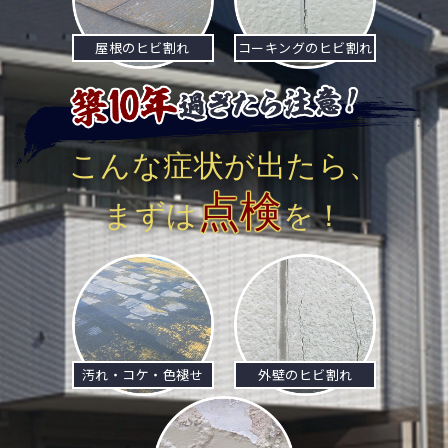
屋根のヒビ割れ
コーキングのヒビ割れ
こんな症状が出たら、
点検
まずは
を！
汚れ・コケ・色褪せ
外壁のヒビ割れ