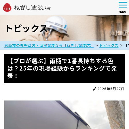
tog
nav
MENU
Skip
to
トピックス
main
content
>
>
高崎市の外壁塗装・屋根塗装なら【ねぎし塗装店】
トピックス
【
【プロが選ぶ】雨樋で1番長持ちする色
は？25年の現場経験からランキングで発
表！
2026年5月27日