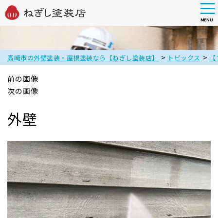
tog
nav
MENU
Skip
to
main
>
>
高崎市の外壁塗装・屋根塗装なら【ねぎし塗装店】
トピックス
【
content
前の画像
次の画像
外壁