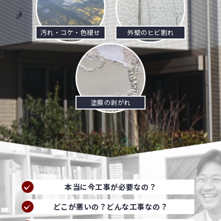
汚れ・コケ・色褪せ
外壁のヒビ割れ
塗膜の剥がれ
本当に今工事が必要なの？
どこが悪いの？どんな工事なの？