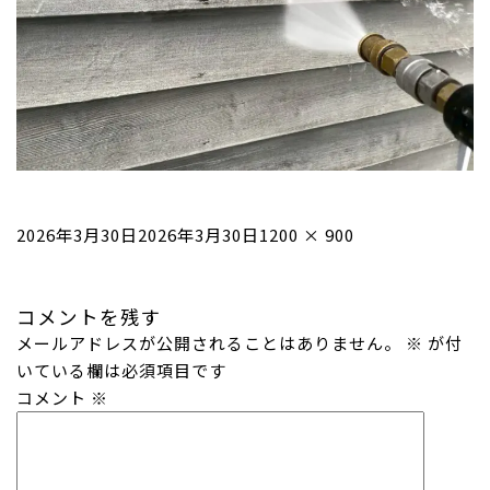
投
フ
2026年3月30日
2026年3月30日
1200 × 900
稿
ル
日:
サ
コメントを残す
イ
メールアドレスが公開されることはありません。
ズ
※
が付
いている欄は必須項目です
コメント
※