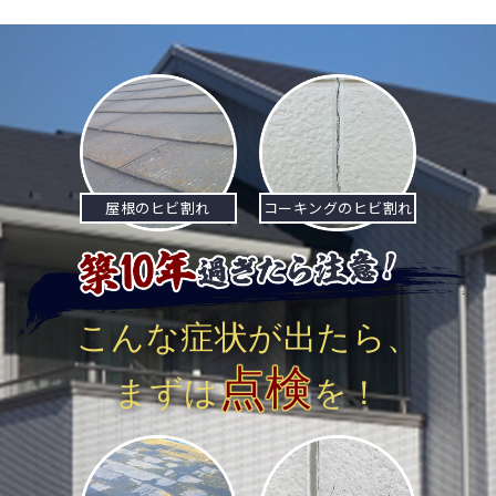
ナ
ビ
ゲ
ー
シ
屋根のヒビ割れ
コーキングのヒビ割れ
ョ
ン
こんな症状が出たら、
点検
まずは
を！