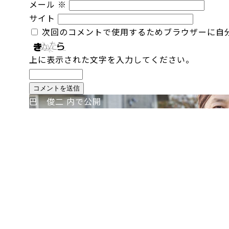
メール
※
サイト
次回のコメントで使用するためブラウザーに自
上に表示された文字を入力してください。
投
巴 俊二
内で公開
稿
ナ
ビ