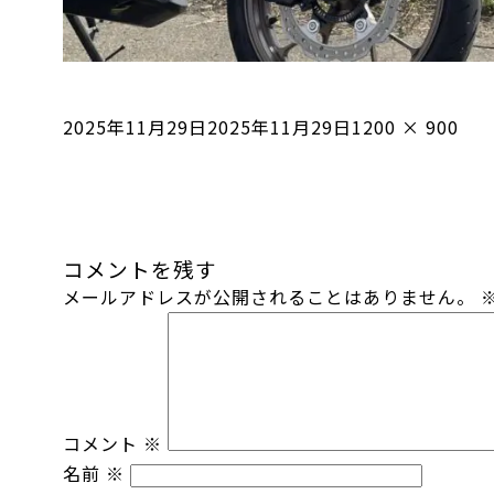
投
フ
2025年11月29日
2025年11月29日
1200 × 900
稿
ル
日:
サ
イ
ズ
コメントを残す
メールアドレスが公開されることはありません。
コメント
※
名前
※