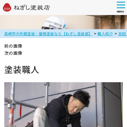
tog
nav
MENU
Skip
to
main
>
>
高崎市の外壁塗装・屋根塗装なら【ねぎし塗装店】
職人紹介
吉田
content
前の画像
次の画像
塗装職人