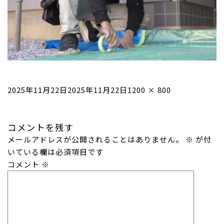
投
フ
2025年11月22日
2025年11月22日
1200 × 800
稿
ル
日:
サ
コメントを残す
イ
メールアドレスが公開されることはありません。
ズ
※
が付
いている欄は必須項目です
コメント
※