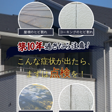
ビ
ゲ
ー
屋根のヒビ割れ
コーキングのヒビ割れ
シ
ョ
ン
こんな症状が出たら、
点検
まずは
を！