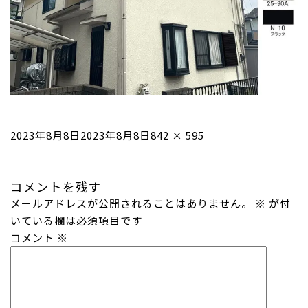
投
フ
2023年8月8日
2023年8月8日
842 × 595
稿
ル
日:
サ
コメントを残す
イ
メールアドレスが公開されることはありません。
ズ
※
が付
いている欄は必須項目です
コメント
※