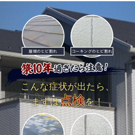
ナ
ビ
ゲ
ー
シ
屋根のヒビ割れ
コーキングのヒビ割れ
ョ
ン
こんな症状が出たら、
点検
まずは
を！