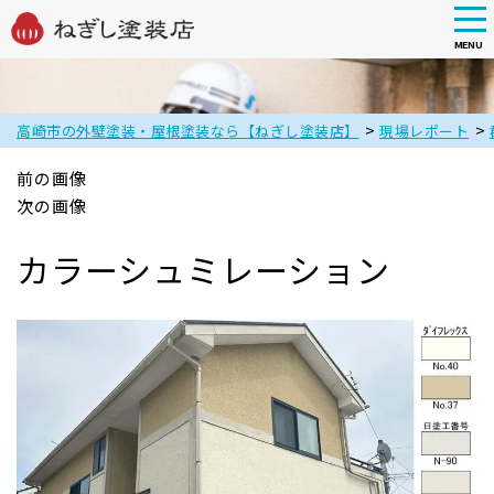
tog
nav
MENU
Skip
to
main
>
>
高崎市の外壁塗装・屋根塗装なら【ねぎし塗装店】
現場レポート
content
前の画像
次の画像
カラーシュミレーション