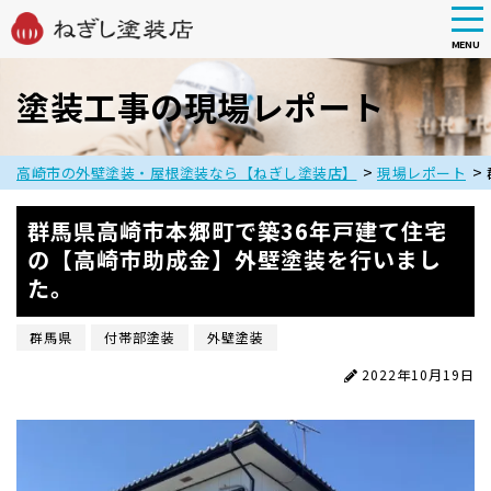
tog
nav
MENU
Skip
to
塗装工事の現場レポート
main
content
>
>
高崎市の外壁塗装・屋根塗装なら【ねぎし塗装店】
現場レポート
群馬県高崎市本郷町で築36年戸建て住宅
の【高崎市助成金】外壁塗装を行いまし
た。
群馬県
付帯部塗装
外壁塗装
2022年10月19日