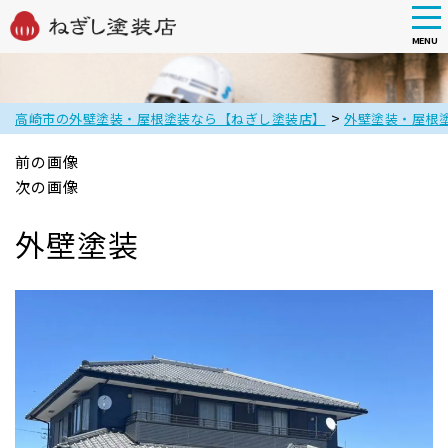
tog
nav
MENU
Skip
to
main
>
高崎市の外壁塗装・屋根塗装なら【ねぎし塗装店】
外壁塗装・屋根
content
前の画像
次の画像
外壁塗装