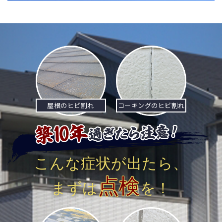
稿
ナ
ビ
ゲ
ー
シ
屋根のヒビ割れ
コーキングのヒビ割れ
ョ
ン
こんな症状が出たら、
点検
まずは
を！