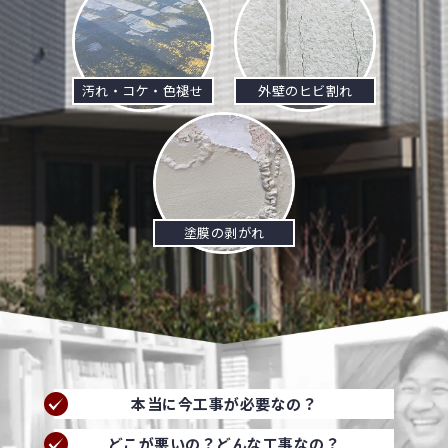
汚れ・コケ・色褪せ
外壁のヒビ割れ
塗膜の剥がれ
本当に今工事が必要なの？
どこが悪いの？どんな工事なの？