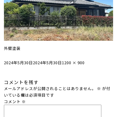
外壁塗装
投
フ
2024年5月30日
2024年5月30日
1200 × 900
稿
ル
日:
サ
コメントを残す
イ
メールアドレスが公開されることはありません。
ズ
※
が付
いている欄は必須項目です
コメント
※