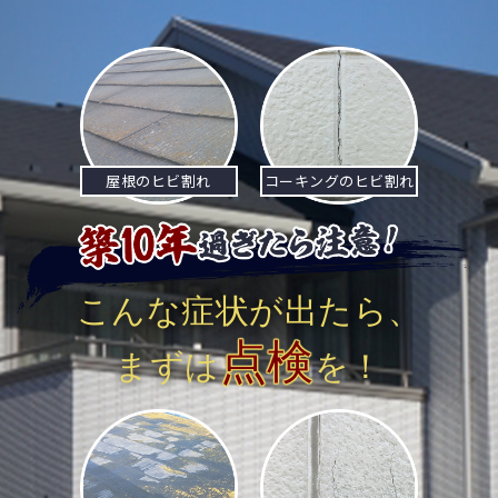
ナ
ビ
ゲ
ー
屋根のヒビ割れ
コーキングのヒビ割れ
シ
ョ
ン
こんな症状が出たら、
点検
まずは
を！