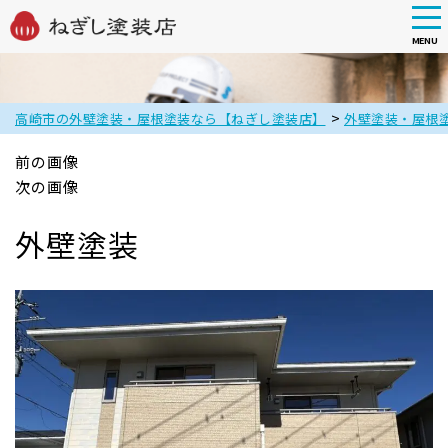
tog
nav
MENU
Skip
to
main
>
高崎市の外壁塗装・屋根塗装なら【ねぎし塗装店】
外壁塗装・屋根
content
前の画像
次の画像
外壁塗装