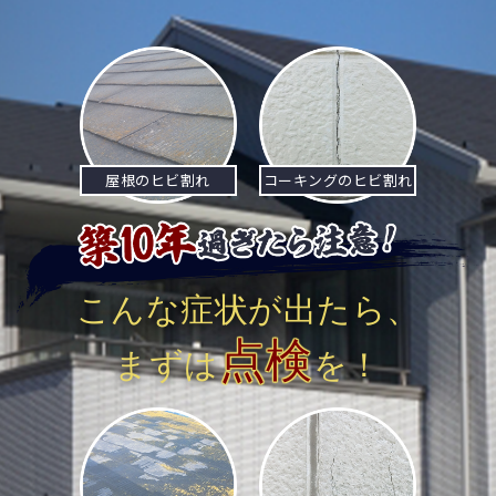
ナ
ビ
ゲ
ー
屋根のヒビ割れ
コーキングのヒビ割れ
シ
ョ
ン
こんな症状が出たら、
点検
まずは
を！