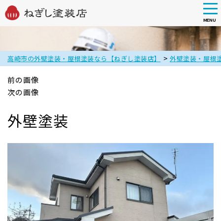
tog
nav
MENU
Skip
to
main
>
高崎市の外壁塗装・屋根塗装なら【ねぎし塗装店】
外壁塗装・屋根
content
前の画像
次の画像
外壁塗装