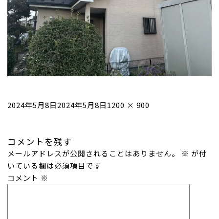
投
フ
2024年5月8日
2024年5月8日
1200 × 900
稿
ル
日:
サ
コメントを残す
イ
メールアドレスが公開されることはありません。
ズ
※
が付
いている欄は必須項目です
コメント
※