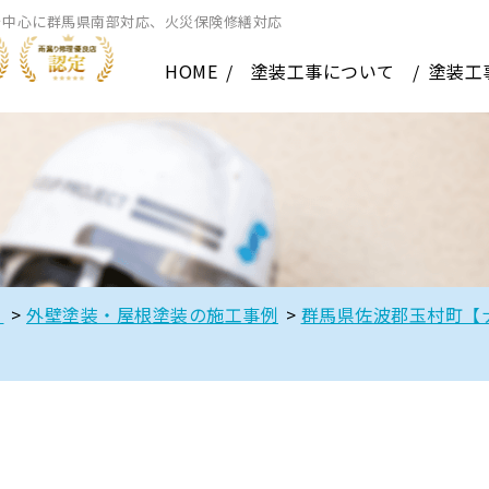
を中心に群馬県南部対応、火災保険修繕対応
HOME
塗装工事について
塗装工
】
>
外壁塗装・屋根塗装の施工事例
>
群馬県佐波郡玉村町【ナ