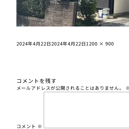
投
フ
2024年4月22日
2024年4月22日
1200 × 900
稿
ル
日:
サ
イ
ズ
コメントを残す
メールアドレスが公開されることはありません。
コメント
※