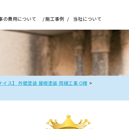
事の費用について
施工事例
当社について
イス】 外壁塗装 屋根塗装 雨樋工事 O様
>