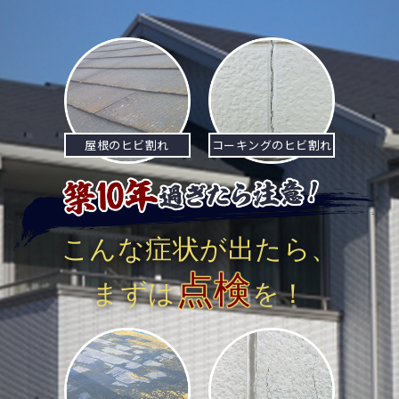
ナ
ビ
ゲ
ー
屋根のヒビ割れ
コーキングのヒビ割れ
シ
ョ
ン
こんな症状が出たら、
点検
まずは
を！