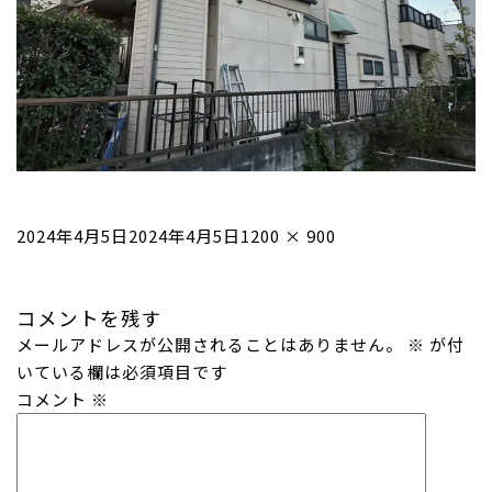
投
フ
2024年4月5日
2024年4月5日
1200 × 900
稿
ル
日:
サ
コメントを残す
イ
メールアドレスが公開されることはありません。
ズ
※
が付
いている欄は必須項目です
コメント
※