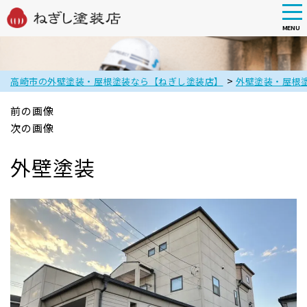
tog
nav
MENU
Skip
to
main
>
高崎市の外壁塗装・屋根塗装なら【ねぎし塗装店】
外壁塗装・屋根
content
前の画像
次の画像
外壁塗装