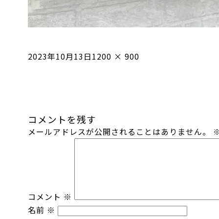
投
フ
2023年10月13日
1200 × 900
稿
ル
日:
サ
イ
ズ
コメントを残す
メールアドレスが公開されることはありません。
コメント
※
名前
※