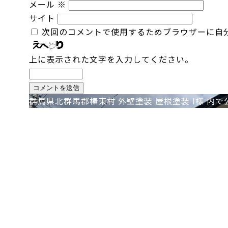
メール
※
サイト
次回のコメントで使用するためブラウザーに自
上に表示された文字を入力してください。
投
群馬県北群馬郡榛東村 外壁塗装 屋根塗装 I様
内で
稿
ナ
ビ