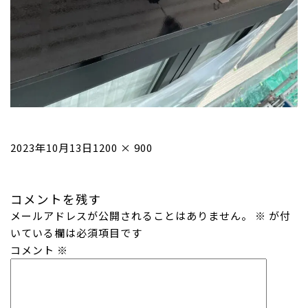
投
フ
2023年10月13日
1200 × 900
稿
ル
日:
サ
コメントを残す
イ
メールアドレスが公開されることはありません。
ズ
※
が付
いている欄は必須項目です
コメント
※