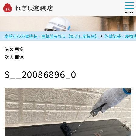
tog
nav
MENU
Skip
to
main
>
高崎市の外壁塗装・屋根塗装なら【ねぎし塗装店】
外壁塗装・屋根
content
前の画像
次の画像
S__20086896_0