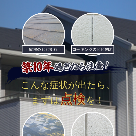
ナ
ビ
ゲ
ー
屋根のヒビ割れ
コーキングのヒビ割れ
シ
ョ
ン
こんな症状が出たら、
点検
まずは
を！