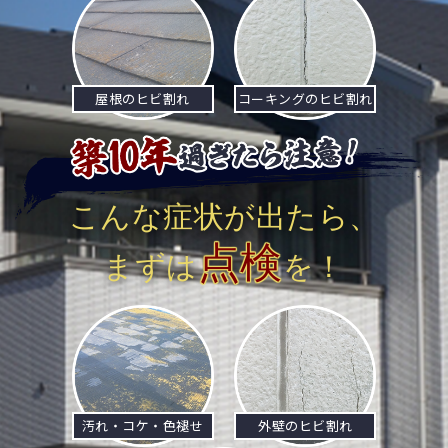
屋根のヒビ割れ
コーキングのヒビ割れ
こんな症状が出たら、
点検
まずは
を！
汚れ・コケ・色褪せ
外壁のヒビ割れ