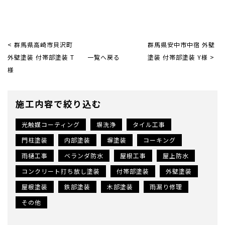
< 群馬県高崎市貝沢町
群馬県安中市中宿 外壁
外壁塗装 付帯部塗装 T
一覧へ戻る
塗装 付帯部塗装 Y様 >
様
施工内容で絞り込む
光触媒コーティング
塀洗浄
タイル工事
門柱塗装
内部塗装
塀塗装
コーキング
雨樋工事
ベランダ防水
屋根工事
屋上防水
コンクリート打ち放し塗装
付帯部塗装
外壁塗装
屋根塗装
鉄部塗装
木部塗装
雨漏り修理
その他