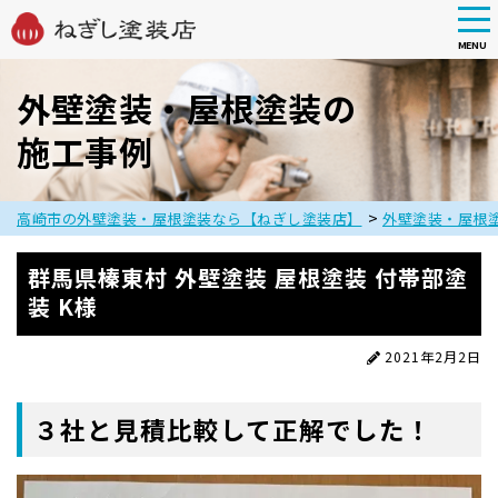
tog
nav
MENU
Skip
to
外壁塗装・屋根塗装の
main
施工事例
content
>
高崎市の外壁塗装・屋根塗装なら【ねぎし塗装店】
外壁塗装・屋根
群馬県榛東村 外壁塗装 屋根塗装 付帯部塗
装 K様
2021年2月2日
３社と見積比較して正解でした！