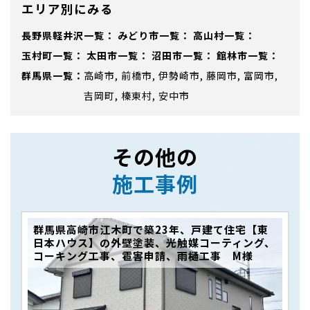
エリア別にみる
長野県軽井沢
みどり市
高山村
玉村町
太田市
沼田市
館林市
群馬県
高崎市
前橋市
伊勢崎市
藤岡市
富岡市
吉岡町
榛東村
安中市
その他の
施工事例
群馬県高崎市江木町で築23年、戸建て住宅【東
日本ハウス】の外壁塗装、光触媒コーティング、
コーキング工事、雹害申請、雨樋工事 M様