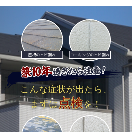
屋根のヒビ割れ
コーキングのヒビ割れ
こんな症状が出たら、
点検
まずは
を！