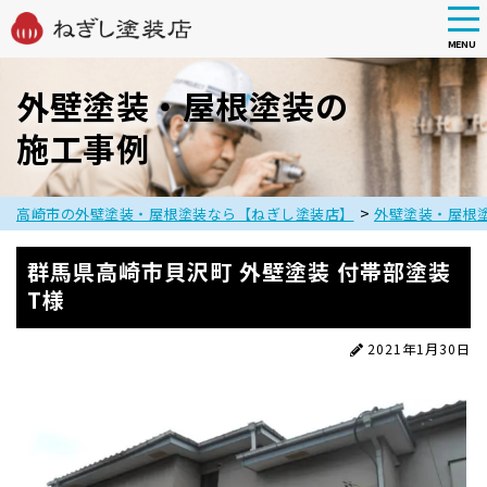
tog
nav
MENU
Skip
to
外壁塗装・屋根塗装の
main
施工事例
content
>
高崎市の外壁塗装・屋根塗装なら【ねぎし塗装店】
外壁塗装・屋根
群馬県高崎市貝沢町 外壁塗装 付帯部塗装
T様
2021年1月30日