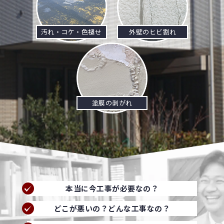
汚れ・コケ・色褪せ
外壁のヒビ割れ
塗膜の剥がれ
本当に今工事が必要なの？
どこが悪いの？どんな工事なの？