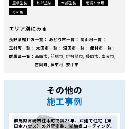
屋根塗装
鉄部塗装
木部塗装
雨漏り修理
その他
エリア別にみる
長野県軽井沢
みどり市
高山村
玉村町
太田市
沼田市
館林市
群馬県
高崎市
前橋市
伊勢崎市
藤岡市
富岡市
吉岡町
榛東村
安中市
その他の
施工事例
群馬県高崎市江木町で築23年、戸建て住宅【東
日本ハウス】の外壁塗装、光触媒コーティング、