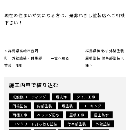
現在の住まいが気になる方は、是非ねぎし塗装店へご相談
下さい！
< 群馬県高崎市豊岡
群馬県榛東村 外壁塗装
町 外壁塗装・付帯部
一覧へ戻る
屋根塗装 付帯部塗装 K
塗装 N邸
様 >
施工内容で絞り込む
光触媒コーティング
塀洗浄
タイル工事
門柱塗装
内部塗装
塀塗装
コーキング
雨樋工事
ベランダ防水
屋根工事
屋上防水
コンクリート打ち放し塗装
付帯部塗装
外壁塗装