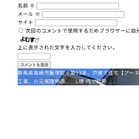
名前
※
メール
※
サイト
次回のコメントで使用するためブラウザーに自
上に表示された文字を入力してください。
投
群馬県高崎市飯塚町で築13年、戸建て住宅【アー
工事、火災保険申請、 L様
内で公開
稿
ナ
ビ