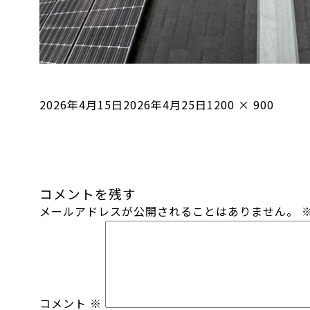
投
フ
2026年4月15日
2026年4月25日
1200 × 900
稿
ル
日:
サ
イ
ズ
コメントを残す
メールアドレスが公開されることはありません。
コメント
※