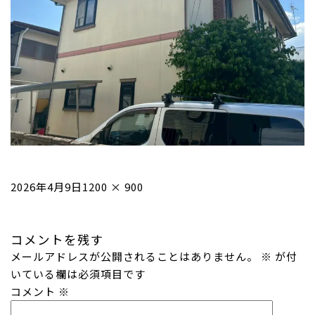
投
フ
2026年4月9日
1200 × 900
稿
ル
日:
サ
コメントを残す
イ
メールアドレスが公開されることはありません。
ズ
※
が付
いている欄は必須項目です
コメント
※