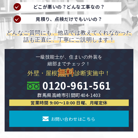
どこが悪いの？どんな工事なの？
見積り、点検だけでもいいの？
どんなご質問にも、他店では教えてくれなかった
話も正直に、丁寧にご説明します！
一級技能士が、住まいの外装を
細部までチェック！
無料
外壁・屋根
診断実施中！
0120-961-561
群馬県高崎市引間町404-1403
営業時間 9:00〜18:00 日曜、月曜定休
お問い合わせはこちら