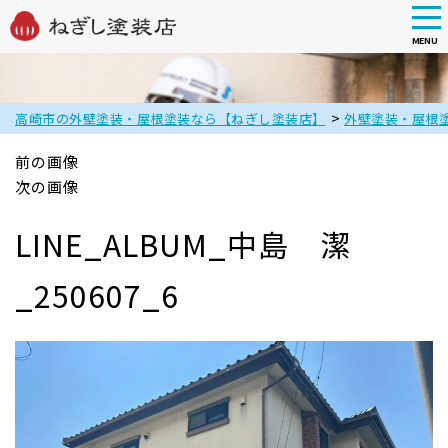
tog
nav
MENU
Skip
to
main
>
高崎市の外壁塗装・屋根塗装なら【ねぎし塗装店】
外壁塗装・屋根
content
前の画像
次の画像
LINE_ALBUM_中島 潔
_250607_6