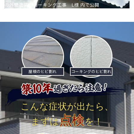
の外壁塗装、コーキング工事 L様
内で公開
稿
ナ
ビ
ゲ
ー
シ
屋根のヒビ割れ
コーキングのヒビ割れ
ョ
ン
こんな症状が出たら、
点検
まずは
を！