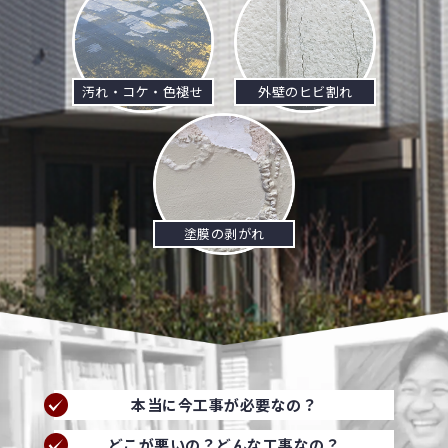
汚れ・コケ・色褪せ
外壁のヒビ割れ
塗膜の剥がれ
本当に今工事が必要なの？
どこが悪いの？どんな工事なの？