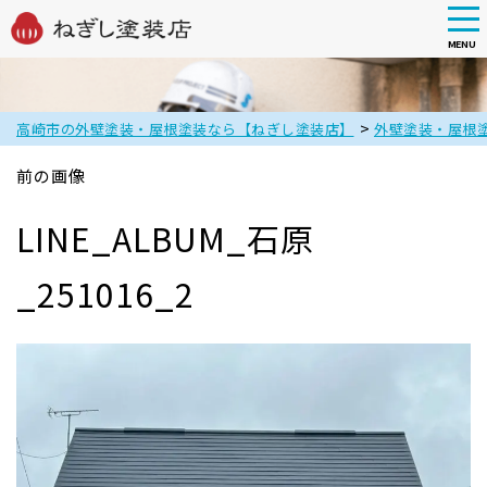
tog
nav
MENU
Skip
to
main
>
高崎市の外壁塗装・屋根塗装なら【ねぎし塗装店】
外壁塗装・屋根
content
前の画像
LINE_ALBUM_石原
_251016_2