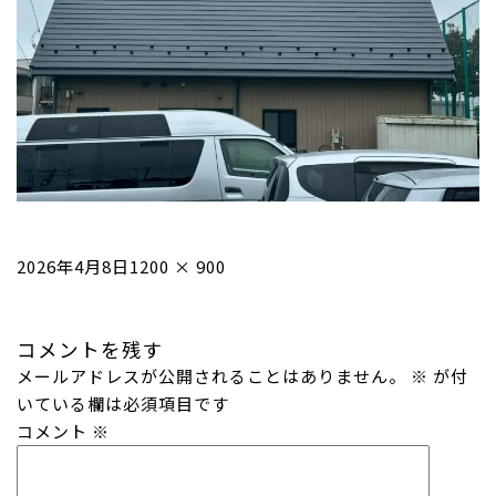
投
フ
2026年4月8日
1200 × 900
稿
ル
日:
サ
コメントを残す
イ
メールアドレスが公開されることはありません。
ズ
※
が付
いている欄は必須項目です
コメント
※