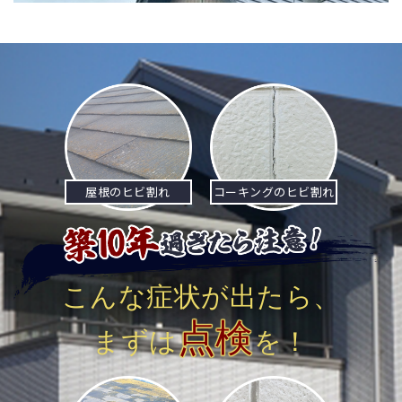
稿
ナ
ビ
ゲ
ー
シ
屋根のヒビ割れ
コーキングのヒビ割れ
ョ
ン
こんな症状が出たら、
点検
まずは
を！