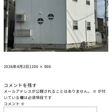
投
フ
2026年4月2日
1200 × 900
稿
ル
日:
サ
コメントを残す
イ
メールアドレスが公開されることはありません。
ズ
※
が付
いている欄は必須項目です
コメント
※