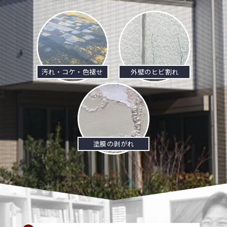
汚れ・コケ・色褪せ
外壁のヒビ割れ
塗膜の剥がれ