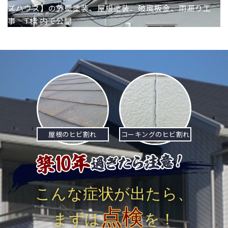
ズハウス】の外壁塗装、屋根塗装、破風板金、雨漏り工
稿
事 T様
内で公開
ナ
ビ
ゲ
ー
シ
ョ
屋根のヒビ割れ
コーキングのヒビ割れ
ン
こんな症状が出たら、
点検
まずは
を！