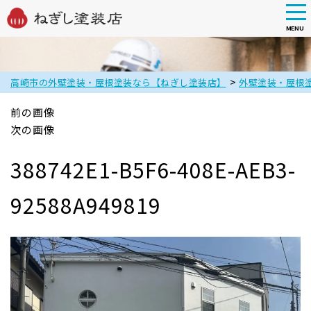
tog
nav
MENU
Skip
to
main
>
高崎市の外壁塗装・屋根塗装なら【ねぎし塗装店】
外壁塗装・屋根
content
前の画像
次の画像
388742E1-B5F6-408E-AEB3-
92588A949819