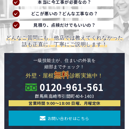
本当に今工事が必要なの？
どこが悪いの？どんな工事なの？
見積り、点検だけでもいいの？
どんなご質問にも、他店では教えてくれなかった
話も正直に、丁寧にご説明します！
一級技能士が、住まいの外装を
細部までチェック！
無料
外壁・屋根
診断実施中！
0120-961-561
群馬県高崎市引間町404-1403
営業時間 9:00〜18:00 日曜、月曜定休
お問い合わせはこちら