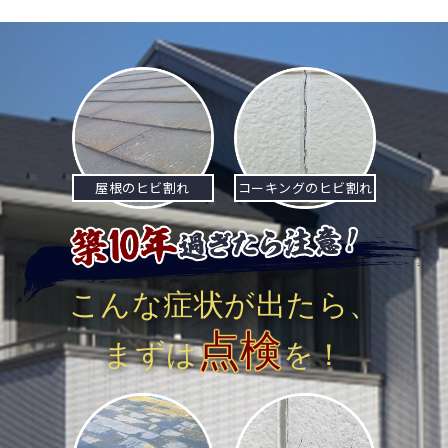
ナ
ビ
ゲ
ー
シ
屋根のヒビ割れ
コーキングのヒビ割れ
ョ
ン
こんな症状が出たら、
点検
まずは
を！