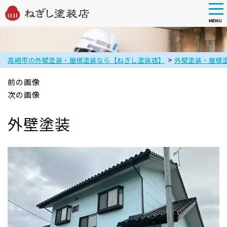
tog
nav
MENU
Skip
to
main
>
高崎市の外壁塗装・屋根塗装なら【ねぎし塗装店】
外壁塗装・屋根
content
前の画像
次の画像
外壁塗装