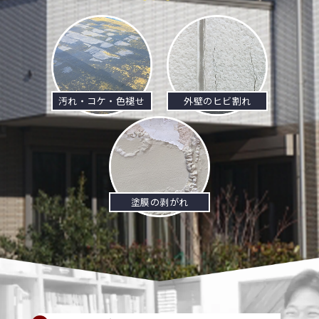
汚れ・コケ・色褪せ
外壁のヒビ割れ
塗膜の剥がれ