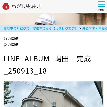
tog
nav
MENU
Skip
to
main
>
高崎市の外壁塗装・屋根塗装なら【ねぎし塗装店】
外壁塗装・屋根
content
前の画像
次の画像
LINE_ALBUM_嶋田 完成
_250913_18