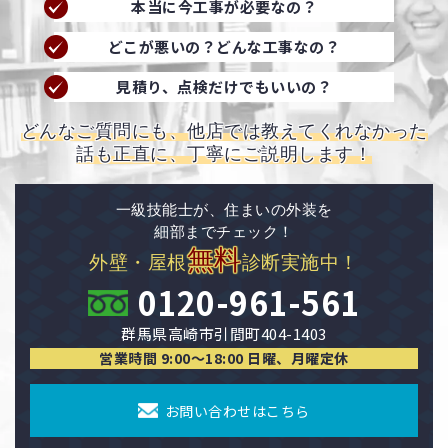
本当に今工事が必要なの？
どこが悪いの？どんな工事なの？
見積り、点検だけでもいいの？
どんなご質問にも、他店では教えてくれなかった
話も正直に、丁寧にご説明します！
一級技能士が、住まいの外装を
細部までチェック！
無料
外壁・屋根
診断実施中！
0120-961-561
群馬県高崎市引間町404-1403
営業時間 9:00〜18:00 日曜、月曜定休
お問い合わせはこちら