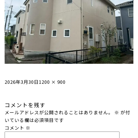
投
フ
2026年3月30日
1200 × 900
稿
ル
日:
サ
コメントを残す
イ
メールアドレスが公開されることはありません。
ズ
※
が付
いている欄は必須項目です
コメント
※