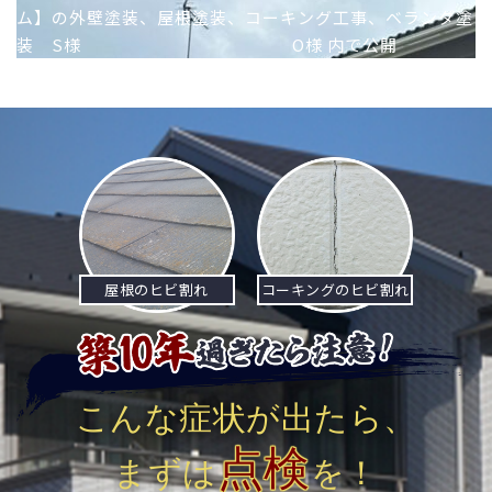
ム】の外壁塗装、屋根塗装、コーキング工事、ベランダ塗
稿
装 S様 O様
内で公開
ナ
ビ
ゲ
ー
シ
ョ
屋根のヒビ割れ
コーキングのヒビ割れ
ン
こんな症状が出たら、
点検
まずは
を！