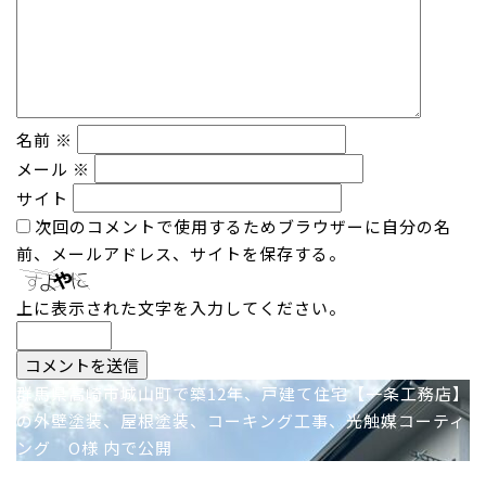
名前
※
メール
※
サイト
次回のコメントで使用するためブラウザーに自分の名
前、メールアドレス、サイトを保存する。
上に表示された文字を入力してください。
投
群馬県高崎市城山町で築12年、戸建て住宅【一条工務店】
の外壁塗装、屋根塗装、コーキング工事、光触媒コーティ
稿
ング O様
内で公開
ナ