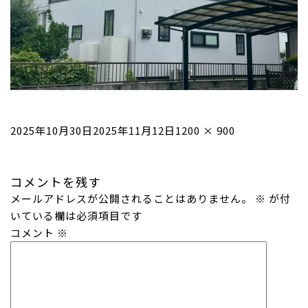
投
フ
2025年10月30日
2025年11月12日
1200 × 900
稿
ル
日:
サ
コメントを残す
イ
メールアドレスが公開されることはありません。
ズ
※
が付
いている欄は必須項目です
コメント
※