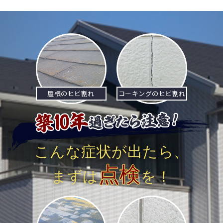
ビ
ゲ
ー
シ
ョ
屋根のヒビ割れ
コーキングのヒビ割れ
ン
こんな症状が出たら、
点検
まずは
を！