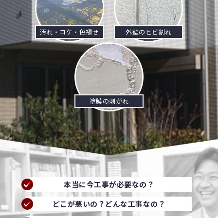
汚れ・コケ・色褪せ
外壁のヒビ割れ
塗膜の剥がれ
本当に今工事が必要なの？
どこが悪いの？どんな工事なの？