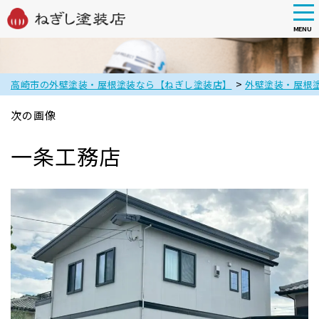
tog
nav
MENU
Skip
to
main
>
高崎市の外壁塗装・屋根塗装なら【ねぎし塗装店】
外壁塗装・屋根
content
次の画像
一条工務店