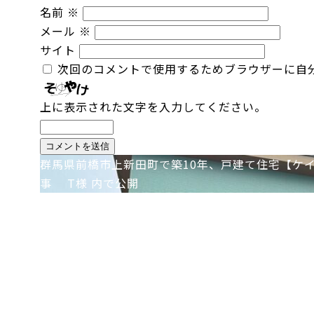
名前
※
メール
※
サイト
次回のコメントで使用するためブラウザーに自
上に表示された文字を入力してください。
投
群馬県前橋市上新田町で築10年、戸建て住宅【ケ
事 T様
内で公開
稿
ナ
ビ