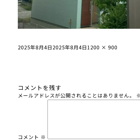
投
フ
2025年8月4日
2025年8月4日
1200 × 900
稿
ル
日:
サ
イ
ズ
コメントを残す
メールアドレスが公開されることはありません。
コメント
※