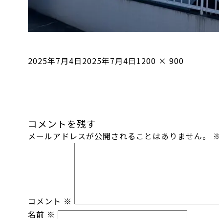
投
フ
2025年7月4日
2025年7月4日
1200 × 900
稿
ル
日:
サ
イ
ズ
コメントを残す
メールアドレスが公開されることはありません。
コメント
※
名前
※