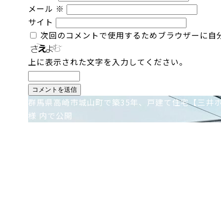
メール
※
サイト
次回のコメントで使用するためブラウザーに自
上に表示された文字を入力してください。
投
群馬県高崎市城山町で築35年、戸建て住宅【三井
様
内で公開
稿
ナ
ビ