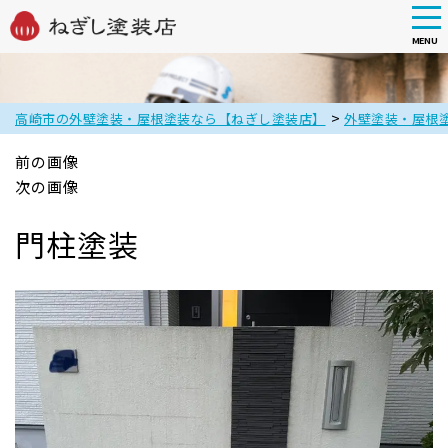
tog
nav
MENU
Skip
to
main
>
高崎市の外壁塗装・屋根塗装なら【ねぎし塗装店】
外壁塗装・屋根
content
前の画像
次の画像
門柱塗装