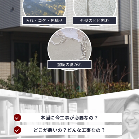
汚れ・コケ・色褪せ
外壁のヒビ割れ
塗膜の剥がれ
本当に今工事が必要なの？
どこが悪いの？どんな工事なの？