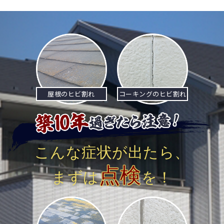
ナ
ビ
ゲ
ー
シ
屋根のヒビ割れ
コーキングのヒビ割れ
ョ
ン
こんな症状が出たら、
点検
まずは
を！