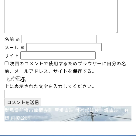
名前
※
メール
※
サイト
次回のコメントで使用するためブラウザーに自分の名
前、メールアドレス、サイトを保存する。
上に表示された文字を入力してください。
投
群馬県前橋市龍蔵寺町 屋根塗装 付帯部塗装 塀塗装 H
様
内で公開
稿
ナ