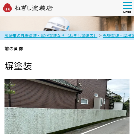
tog
nav
MENU
Skip
to
main
>
高崎市の外壁塗装・屋根塗装なら【ねぎし塗装店】
外壁塗装・屋根
content
前の画像
塀塗装