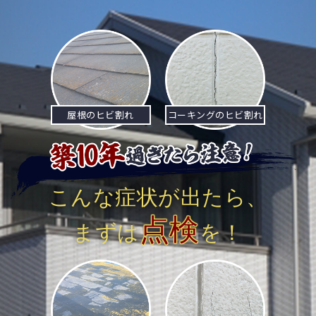
ビ
ゲ
ー
シ
屋根のヒビ割れ
コーキングのヒビ割れ
ョ
ン
こんな症状が出たら、
点検
まずは
を！