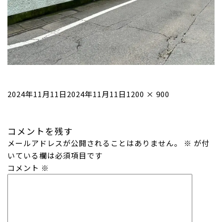
投
フ
2024年11月11日
2024年11月11日
1200 × 900
稿
ル
日:
サ
コメントを残す
イ
メールアドレスが公開されることはありません。
ズ
※
が付
いている欄は必須項目です
コメント
※