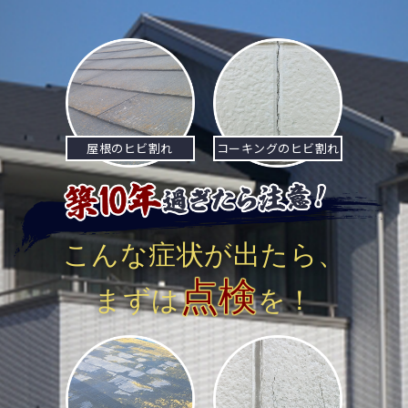
ナ
ビ
ゲ
ー
屋根のヒビ割れ
コーキングのヒビ割れ
シ
ョ
ン
こんな症状が出たら、
点検
まずは
を！