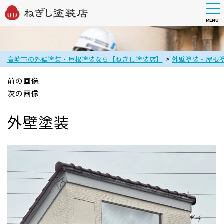
tog
nav
MENU
Skip
to
main
>
高崎市の外壁塗装・屋根塗装なら【ねぎし塗装店】
外壁塗装・屋根
content
前の画像
次の画像
外壁塗装