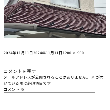
投
フ
2024年11月11日
2024年11月11日
1200 × 900
稿
ル
日:
サ
コメントを残す
イ
メールアドレスが公開されることはありません。
ズ
※
が付
いている欄は必須項目です
コメント
※