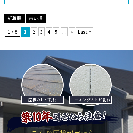
新着順
古い順
1 / 8
1
2
3
4
5
...
»
Last »
屋根のヒビ割れ
コーキングのヒビ割れ