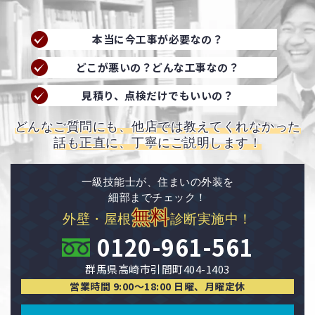
本当に今工事が必要なの？
どこが悪いの？どんな工事なの？
見積り、点検だけでもいいの？
どんなご質問にも、他店では教えてくれなかった
話も正直に、丁寧にご説明します！
一級技能士が、住まいの外装を
細部までチェック！
無料
外壁・屋根
診断実施中！
0120-961-561
群馬県高崎市引間町404-1403
営業時間 9:00〜18:00 日曜、月曜定休