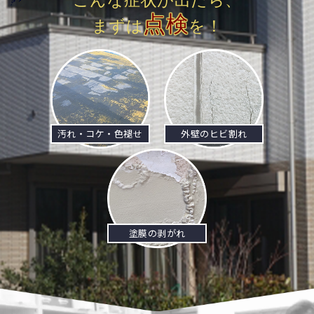
こんな症状が出たら、
点検
まずは
を！
汚れ・コケ・色褪せ
外壁のヒビ割れ
塗膜の剥がれ