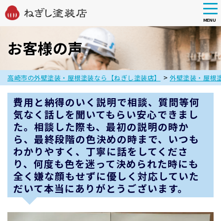
tog
nav
MENU
Skip
to
お客様の声
main
content
>
高崎市の外壁塗装・屋根塗装なら【ねぎし塗装店】
外壁塗装・屋根
費用と納得のいく説明で相談、質問等何
気なく話しを聞いてもらい安心できまし
た。相談した際も、最初の説明の時か
ら、最終段階の色決めの時まで、いつも
わかりやすく、丁寧に話をしてくださ
り、何度も色を迷って決められた時にも
全く嫌な顔もせずに優しく対応していた
だいて本当にありがとうございます。