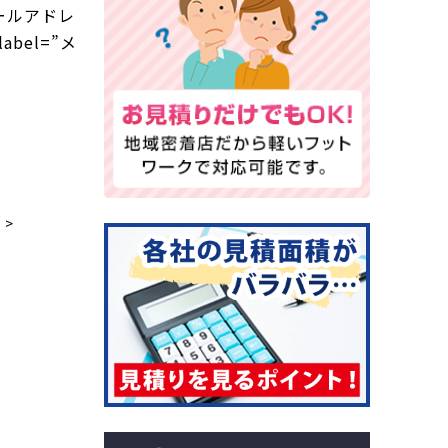
l=”メールアドレ
 label=”メ
 >