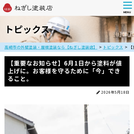
tog
nav
MENU
Skip
to
トピックス
main
content
>
>
高崎市の外壁塗装・屋根塗装なら【ねぎし塗装店】
トピックス
【
【重要なお知らせ】6月1日から塗料が値
上げに。お客様を守るために「今」でき
ること。
2026年5月18日