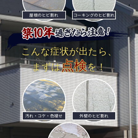
屋根のヒビ割れ
コーキングのヒビ割れ
こんな症状が出たら、
点検
まずは
を！
汚れ・コケ・色褪せ
外壁のヒビ割れ