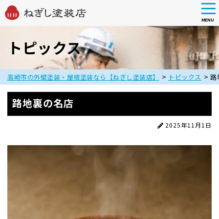
tog
nav
MENU
Skip
to
トピックス
main
content
>
>
高崎市の外壁塗装・屋根塗装なら【ねぎし塗装店】
トピックス
路
路地裏の名店
2025年11月1日