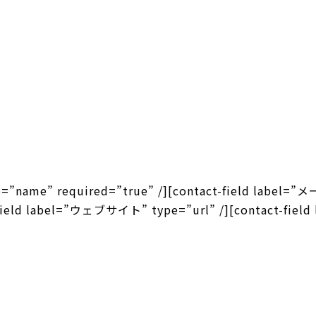
ype=”name” required=”true” /][contact-field labe
-field label=”ウェブサイト” type=”url” /][contact-field