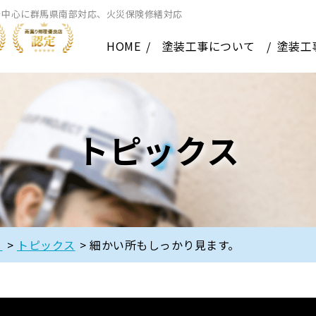
を中心に群馬県南部対応、火災保険修繕対応
HOME
塗装工事について
塗装工
トピックス
】
>
トピックス
>
細かい所もしっかり見ます。