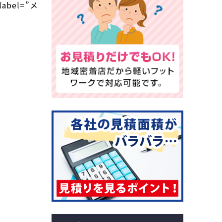
 label=”メ