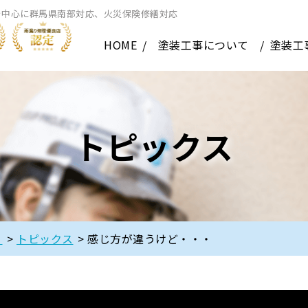
を中心に群馬県南部対応、火災保険修繕対応
HOME
塗装工事について
塗装工
トピックス
】
>
トピックス
>
感じ方が違うけど・・・