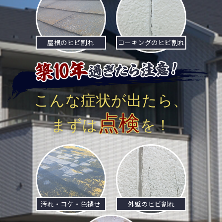
屋根のヒビ割れ
コーキングのヒビ割れ
こんな症状が出たら、
点検
まずは
を！
汚れ・コケ・色褪せ
外壁のヒビ割れ