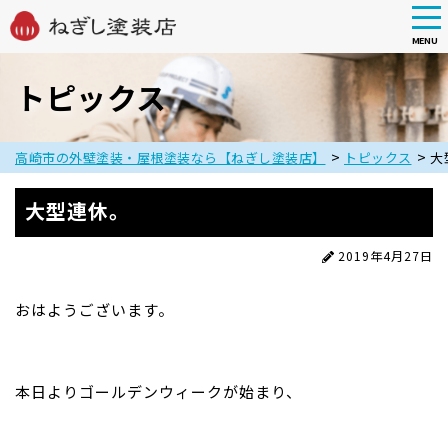
tog
nav
MENU
Skip
to
トピックス
main
content
>
>
高崎市の外壁塗装・屋根塗装なら【ねぎし塗装店】
トピックス
大
大型連休。
2019年4月27日
おはようございます。
本日よりゴールデンウィークが始まり、