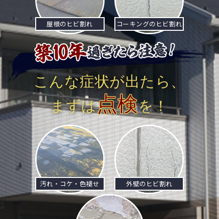
屋根のヒビ割れ
コーキングのヒビ割れ
こんな症状が出たら、
点検
まずは
を！
汚れ・コケ・色褪せ
外壁のヒビ割れ