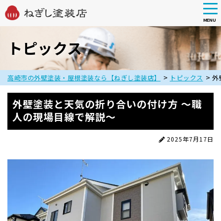
tog
nav
MENU
Skip
to
トピックス
main
content
>
>
高崎市の外壁塗装・屋根塗装なら【ねぎし塗装店】
トピックス
外
外壁塗装と天気の折り合いの付け方 ～職
人の現場目線で解説～
2025年7月17日