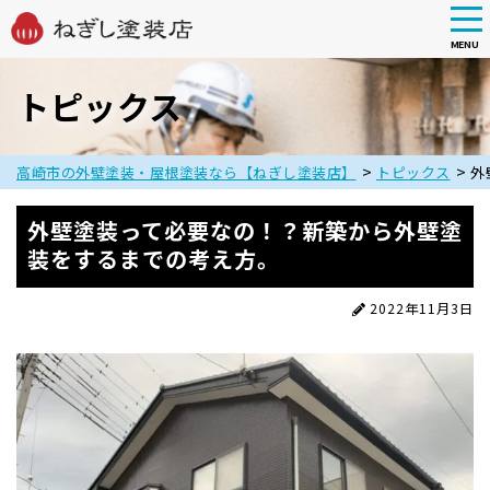
tog
nav
MENU
Skip
to
トピックス
main
content
>
>
高崎市の外壁塗装・屋根塗装なら【ねぎし塗装店】
トピックス
外
外壁塗装って必要なの！？新築から外壁塗
装をするまでの考え方。
2022年11月3日