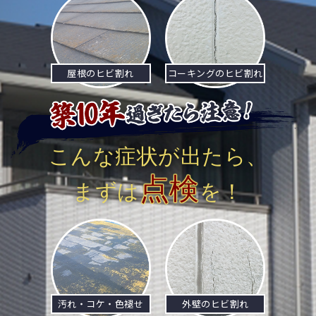
屋根のヒビ割れ
コーキングのヒビ割れ
こんな症状が出たら、
点検
まずは
を！
汚れ・コケ・色褪せ
外壁のヒビ割れ