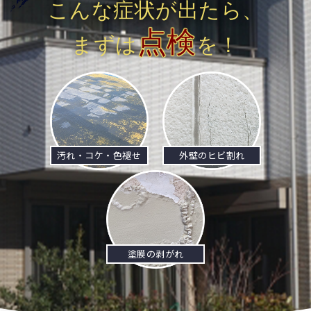
こんな症状が出たら、
点検
まずは
を！
汚れ・コケ・色褪せ
外壁のヒビ割れ
塗膜の剥がれ