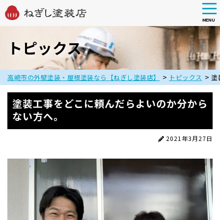
tog
nav
MENU
Skip
to
トピックス
main
content
>
>
高崎市の外壁塗装・屋根塗装なら【ねぎし塗装店】
トピックス
塗
塗装工事をどこに頼んだらよいのか分から
ない方へ。
2021年3月27日