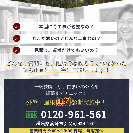
本当に今工事が必要なの？
どこが悪いの？どんな工事なの？
見積り、点検だけでもいいの？
どんなご質問にも、他店では教えてくれなかった
話も正直に、丁寧にご説明します！
一級技能士が、住まいの外装を
細部までチェック！
無料
外壁・屋根
診断実施中！
0120-961-561
群馬県高崎市引間町404-1403
営業時間 9:00〜18:00 日曜、月曜定休