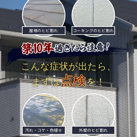
屋根のヒビ割れ
コーキングのヒビ割れ
こんな症状が出たら、
点検
まずは
を！
汚れ・コケ・色褪せ
外壁のヒビ割れ