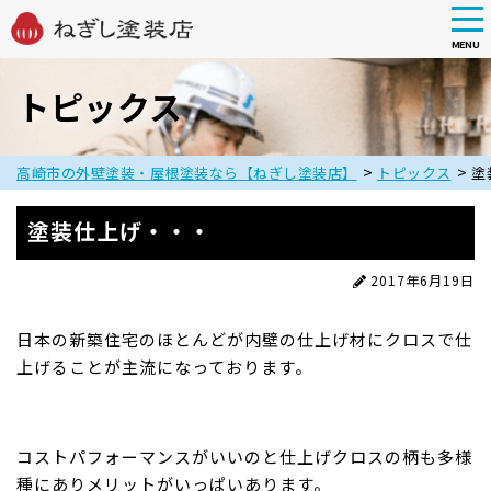
tog
nav
MENU
Skip
to
トピックス
main
content
>
>
高崎市の外壁塗装・屋根塗装なら【ねぎし塗装店】
トピックス
塗
塗装仕上げ・・・
2017年6月19日
日本の新築住宅のほとんどが内壁の仕上げ材にクロスで仕
上げることが主流になっております。
コストパフォーマンスがいいのと仕上げクロスの柄も多様
種にありメリットがいっぱいあります。