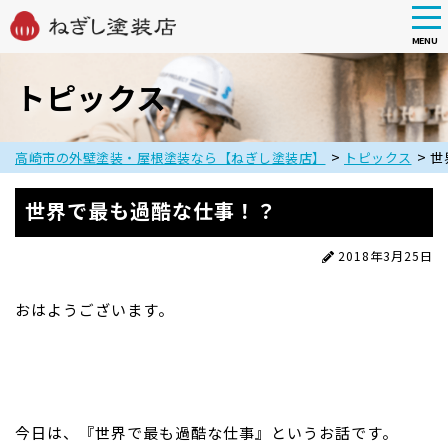
tog
nav
MENU
Skip
to
トピックス
main
content
>
>
高崎市の外壁塗装・屋根塗装なら【ねぎし塗装店】
トピックス
世
世界で最も過酷な仕事！？
2018年3月25日
おはようございます。
今日は、『世界で最も過酷な仕事』というお話です。