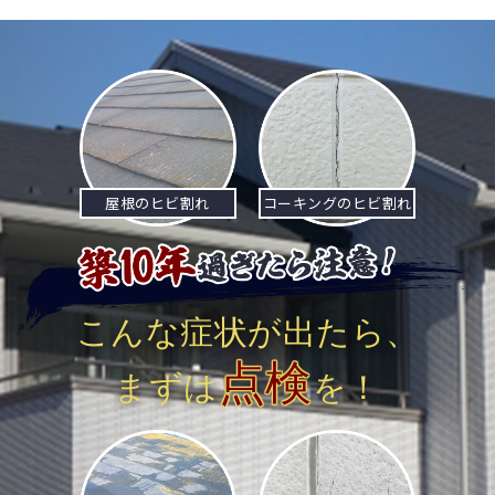
屋根のヒビ割れ
コーキングのヒビ割れ
こんな症状が出たら、
点検
まずは
を！