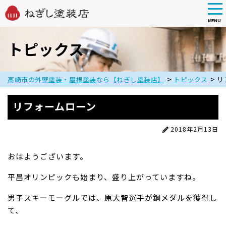
tog
nav
MENU
Skip
to
トピックス
main
content
>
>
高崎市の外壁塗装・屋根塗装なら【ねぎし塗装店】
トピックス
リ
リフォームローン
2018年2月13日
おはようございます。
平昌オリンピックも始まり、盛り上がっていますね。
男子スキーモーグルでは、原大智選手が銅メダルを獲得し
て、