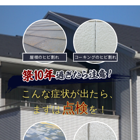
屋根のヒビ割れ
コーキングのヒビ割れ
こんな症状が出たら、
点検
まずは
を！