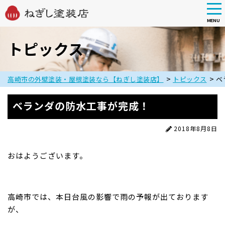
tog
nav
MENU
Skip
to
トピックス
main
content
>
>
高崎市の外壁塗装・屋根塗装なら【ねぎし塗装店】
トピックス
ベ
ベランダの防水工事が完成！
2018年8月8日
おはようございます。
高崎市では、本日台風の影響で雨の予報が出ております
が、