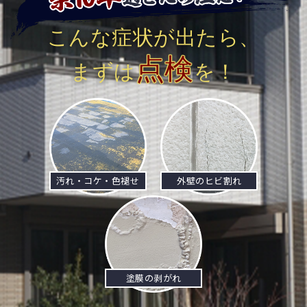
こんな症状が出たら、
点検
まずは
を！
汚れ・コケ・色褪せ
外壁のヒビ割れ
塗膜の剥がれ