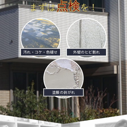
点検
まずは
を！
汚れ・コケ・色褪せ
外壁のヒビ割れ
塗膜の剥がれ