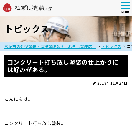
tog
nav
MENU
Skip
to
トピックス
main
content
>
>
高崎市の外壁塗装・屋根塗装なら【ねぎし塗装店】
トピックス
コ
コンクリート打ち放し塗装の仕上がりに
は好みがある。
2018年11月24日
こんにちは。
コンクリート打ち放し塗装。