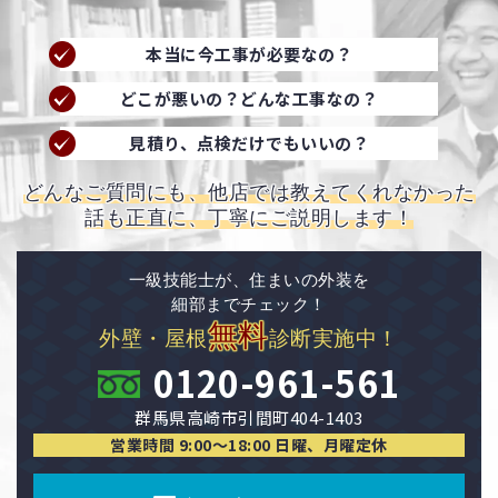
本当に今工事が必要なの？
どこが悪いの？どんな工事なの？
見積り、点検だけでもいいの？
どんなご質問にも、他店では教えてくれなかった
話も正直に、丁寧にご説明します！
一級技能士が、住まいの外装を
細部までチェック！
無料
外壁・屋根
診断実施中！
0120-961-561
群馬県高崎市引間町404-1403
営業時間 9:00〜18:00 日曜、月曜定休